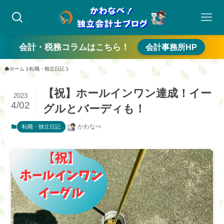
会計・税務コラムはこちら！
会計事務所HP
ホーム
転職・独立日記
【祝】ホールインワン達成！イー
2023
4/02
グルとバーディも！
かわなべ
転職・独立日記